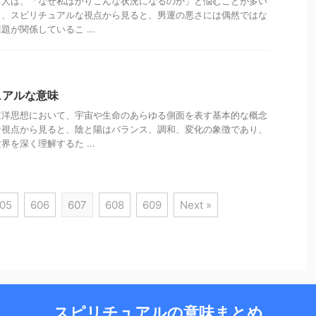
る人は、「なぜ私ばかりこんな状況になるのか」と悩むことが多い
し、スピリチュアルな視点から見ると、男運の悪さには偶然ではな
が関係しているこ ...
ュアルな意味
東洋思想において、宇宙や生命のあらゆる側面を表す基本的な概念
な視点から見ると、陰と陽はバランス、調和、変化の象徴であり、
を深く理解するた ...
05
606
607
608
609
Next »
スピリチュアルの意味まとめ