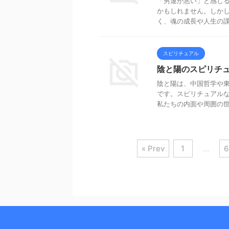
「男運が悪い」と感じ
かもしれません。しか
く、魂の成長や人生の課題
スピリチュアル
陰と陽のスピリチ
陰と陽は、中国哲学や
です。スピリチュアル
私たちの内面や周囲の世界
« Prev
1
…
6