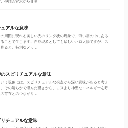
神話的背景から非常 ...
チュアルな意味
陽の周囲に現れる美しい光のリング状の現象で、薄い雲の中にある
することで生じます。自然現象としても珍しいハロ太陽ですが、ス
ると、特別なメッ ...
時のスピリチュアルな意味
という現象には、スピリチュアルな視点から深い意味があると考え
は、その清らかで澄んだ響きから、古来より神聖なエネルギーを呼
存在とのつながり ...
ピリチュアルな意味