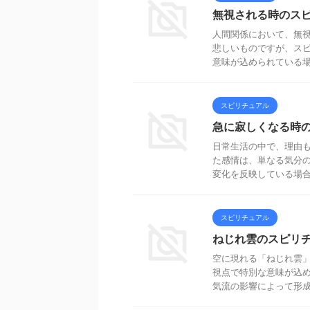
無視される時のス
人間関係において、無
悲しいものですが、ス
意味が込められている場合
スピリチュアル
急に寂しくなる時
日常生活の中で、理由
た感情は、単なる気分
変化を反映している場合が
スピリチュアル
ねじれ雲のスピリ
空に現れる「ねじれ雲
視点で特別な意味が込
気流の影響によって形成さ