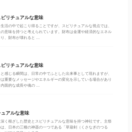
スピリチュアルな意味
常生活の中で起こり得ることですが、スピリチュアルな視点では、
上の意味を持つと考えられています。財布は金運や経済的なエネル
、財布が壊れると ...
スピリチュアルな意味
ると感じる瞬間は、日常の中でふとした出来事として現れますが、
では重要なメッセージやエネルギーの変化を示している場合があり
面的な成長や魂の ...
チュアルな意味
に深く根ざした歴史とスピリチュアルな意味を持つ神社です。主祭
のは、日本の三種の神器の一つである「草薙剣（くさなぎのつる