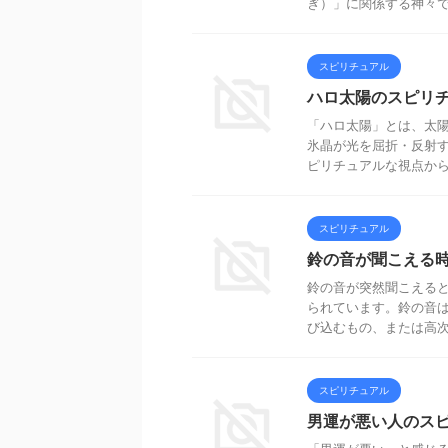
ぎ）」に関係する神々で、
スピリチュアル
ハロ太陽のスピリ
「ハロ太陽」とは、太
氷晶が光を屈折・反射
ピリチュアルな視点から見
スピリチュアル
鈴の音が聞こえる
鈴の音が突然聞こえる
られています。鈴の音
び込むもの、または高次の
スピリチュアル
男運が悪い人のス