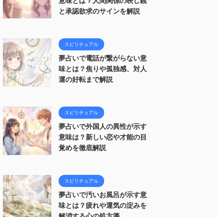
意味とは？人間関係の映し鏡
と承認欲求のサインを解説
スピリチュアル
夢占いで電話が繋がらない意
味とは？焦りや孤独感、対人
運の好転まで解説
スピリチュアル
夢占いで外国人の異性が示す
意味は？新しい恋や才能の目
覚めを徹底解説
スピリチュアル
夢占いで汚いお風呂が示す意
味とは？疲れや運気の淀みを
解消する心の処方箋